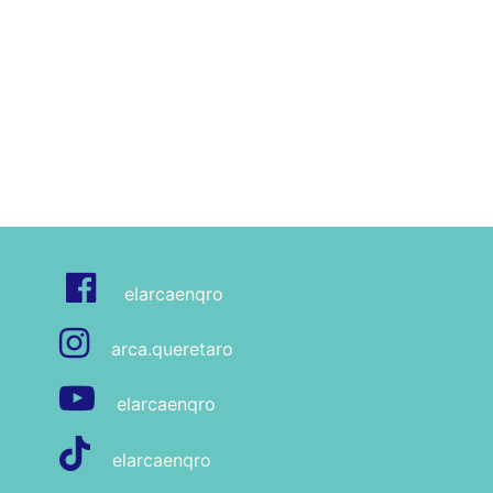
elarcaenqro​
arca.queretaro
elarcaenqro
elarcaenqro